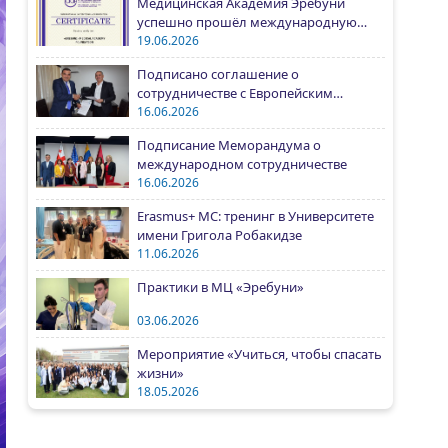
Медицинская Академия Эребуни
успешно прошёл международную
аккредитацию IAAR
19.06.2026
Подписано соглашение о
сотрудничестве с Европейским
университетом Армении
16.06.2026
Подписание Меморандума о
международном сотрудничестве
16.06.2026
Erasmus+ MC: тренинг в Университете
имени Григола Робакидзе
11.06.2026
Практики в МЦ «Эребуни»
03.06.2026
Мероприятие «Учиться, чтобы спасать
жизни»
18.05.2026