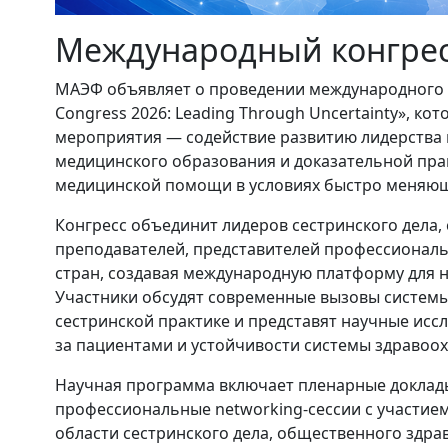
Международный конгрес
МАЭФ объявляет о проведении международного кон
Congress 2026: Leading Through Uncertainty», ко
мероприятия — содействие развитию лидерства 
медицинского образования и доказательной прак
медицинской помощи в условиях быстро меняющ
Конгресс объединит лидеров сестринского дела,
преподавателей, представителей профессиональ
стран, создавая международную платформу для 
Участники обсудят современные вызовы систем
сестринской практике и представят научные исс
за пациентами и устойчивости системы здравоо
Научная программа включает пленарные доклады
профессиональные networking-сессии с участие
области сестринского дела, общественного здр