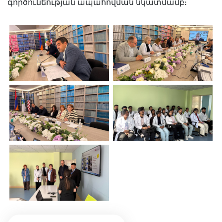
գործունեության ապահովման նկատմամբ։