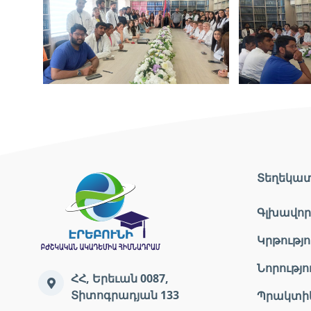
Տեղեկա
Գլխավոր
Կրթությո
Նորությո
ՀՀ, Երեւան 0087,
Տիտոգրադյան 133
Պրակտի