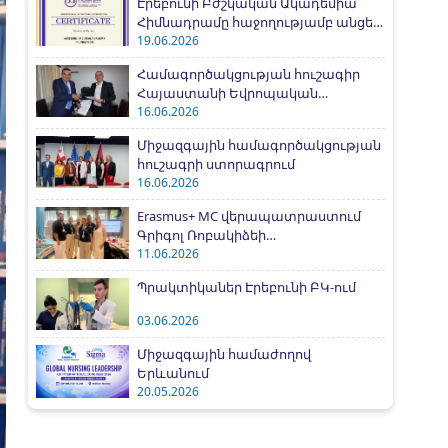
Էրեբունի Բժշկական Ակադեմիա
Հիմնադրամը հաջողությամբ անցել
է IAAR միջազգային
19.06.2026
հավատարմագրման գործընթացը
Համագործակցության հուշագիր
Հայաստանի Եվրոպական
համալսարանի հետ
16.06.2026
Միջազգային համագործակցության
հուշագրի ստորագրում
16.06.2026
Erasmus+ MC վերապատրաստում
Գրիգոլ Ռոբակիձեի
համալսարանում
11.06.2026
Պրակտիկաներ Էրեբունի ԲԿ-ում
03.06.2026
Միջազգային համաժողով
Երևանում
20.05.2026