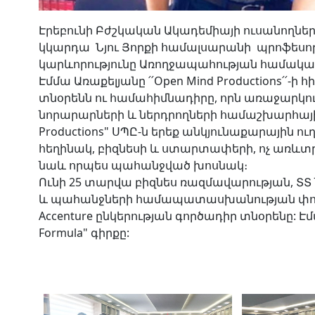
Էրեբունի Բժշկական Ակադեմիայի ուսանողն
կկարդա Նյու Յորքի համալսարանի պրոֆեսոր 
կարևորությունը Առողջապահության համակար
Էմմա Առաքելյանը ՛՛Open Mind Productions՛՛-ի հի
տնօրենն ու համահիմնադիրը, որն առաջարկում
նորարարների և ներդրողների համաշխարհային 
Productions" ՍՊԸ-ն երեք անկյունաքարային ո
հեղինակ, բիզնեսի և ստարտափերի, ոչ առևտ
նաև որպես պահանջված խոսնակ։
Ունի 25 տարվա բիզնես ռազմավարության, 
և պահանջների համապատասխանության փորձ, 
Accenture ընկերության գործադիր տնօրենը: Էմմ
Formula" գիրքը: