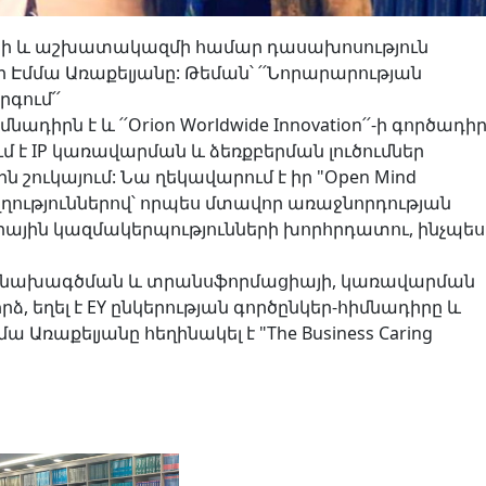
երի և աշխատակազմի համար դասախոսություն
Էմմա Առաքելյանը: Թեման՝ ՛՛Նորարարության
գում՛՛
մնադիրն է և ՛՛Orion Worldwide Innovation՛՛-ի գործադի
 է IP կառավարման և ձեռքբերման լուծումներ
շուկայում: Նա ղեկավարում է իր "Open Mind
ւղղություններով՝ որպես մտավոր առաջնորդության
րային կազմակերպությունների խորհրդատու, ինչպես
ՏՏ նախագծման և տրանսֆորմացիայի, կառավարման
եղել է EY ընկերության գործընկեր-հիմնադիրը և
ա Առաքելյանը հեղինակել է "The Business Caring