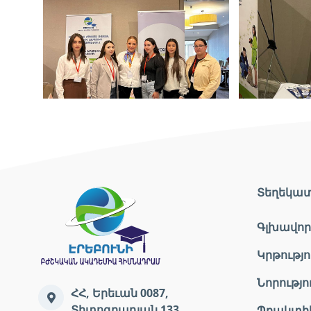
Տեղեկա
Գլխավոր
Կրթությո
Նորությո
ՀՀ, Երեւան 0087,
Տիտոգրադյան 133
Պրակտի