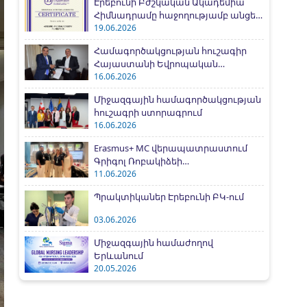
Էրեբունի Բժշկական Ակադեմիա
Հիմնադրամը հաջողությամբ անցել
է IAAR միջազգային
19.06.2026
հավատարմագրման գործընթացը
Համագործակցության հուշագիր
Հայաստանի Եվրոպական
համալսարանի հետ
16.06.2026
Միջազգային համագործակցության
հուշագրի ստորագրում
16.06.2026
Erasmus+ MC վերապատրաստում
Գրիգոլ Ռոբակիձեի
համալսարանում
11.06.2026
Պրակտիկաներ Էրեբունի ԲԿ-ում
03.06.2026
Միջազգային համաժողով
Երևանում
20.05.2026